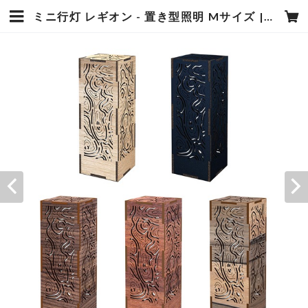
ミニ行灯 レギオン - 置き型照明 Mサイズ | HESOLAB ONLINE SHOP