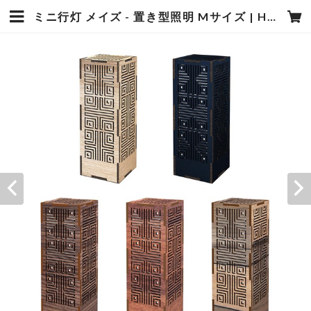
ミニ行灯 メイズ - 置き型照明 Mサイズ | HESOLAB ONLINE SHOP