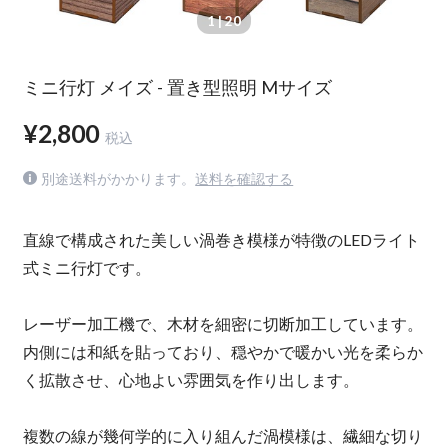
1
| 20
ミニ行灯 メイズ - 置き型照明 Mサイズ
¥2,800
税込
別途送料がかかります。
送料を確認する
直線で構成された美しい渦巻き模様が特徴のLEDライト
式ミニ行灯です。
レーザー加工機で、木材を細密に切断加工しています。
内側には和紙を貼っており、穏やかで暖かい光を柔らか
く拡散させ、心地よい雰囲気を作り出します。
複数の線が幾何学的に入り組んだ渦模様は、繊細な切り