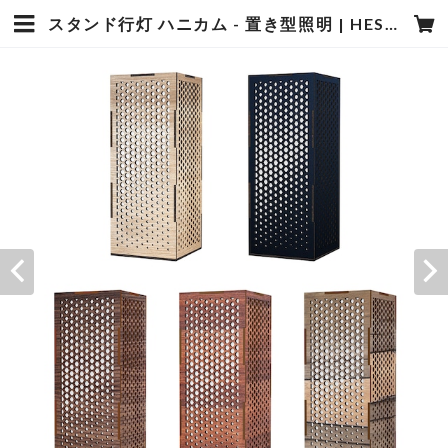
スタンド行灯 ハニカム - 置き型照明 | HESOLAB ONLINE SHOP